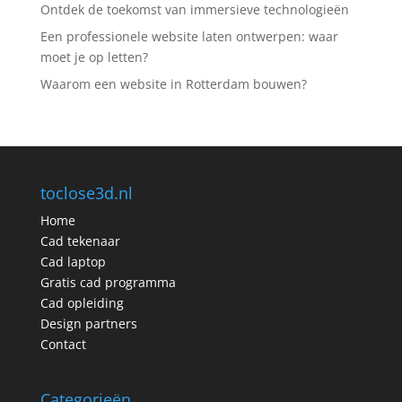
Ontdek de toekomst van immersieve technologieën
Een professionele website laten ontwerpen: waar
moet je op letten?
Waarom een website in Rotterdam bouwen?
toclose3d.nl
Home
Cad tekenaar
Cad laptop
Gratis cad programma
Cad opleiding
Design partners
Contact
Categorieën